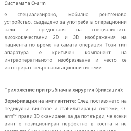
Системата O-arm
е специализирано, мобилно рентгеново
устройство, създадено за употреба в операционни
зали и предоставя на специалистите
висококачествени 2D и 3D изображения на
пациента по време на самата операция. Този тип
апаратура е критичен компонент на
интраоперативното изобразяване и често се
интегрира с невронавигационни системи.
Приложение при гръбначна хирургия (фиксация):
Верификация на имплантите:
След поставянето на
педикулни винтове и стабилизиращи системи, O-
arm™ прави 3D сканиране, за да потвърди, че всеки
винт е позициониран перфектно в костта и не