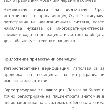
засяга гръбначния мозък или нервните корчета.
Намаляване нивата на облъчване:
Чрез
интегриране с невронавигация, O-arm™ осигурява
регистрация на навигационната система, което
намалява нуждата от многократнирентгенови
снимки в хода на операцията и съответно общата
доза облъчваме за екипа и пациента.
Приложение при мозъчни операции:
Интраоперативна верификация:
Използва се за
проверка на позицията на интракраниални
импланти или катетри.
Картографиране за навигация:
Помага за бързо и
точно регистриране на пациентската анатомия в
невронавигационната система, особено когато има