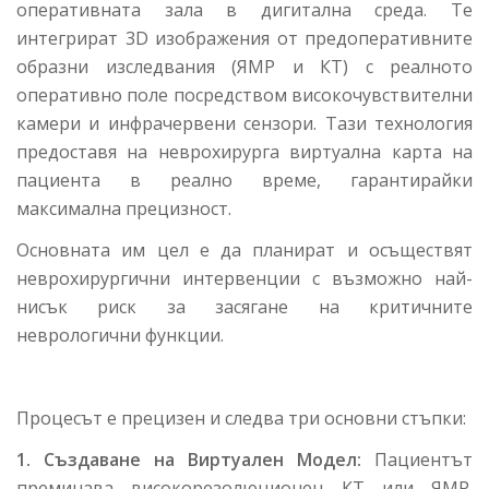
оперативната зала в дигитална среда. Те
интегрират 3D изображения от предоперативните
образни изследвания (ЯМР и КТ) с реалното
оперативно поле посредством високочувствителни
камери и инфрачервени сензори. Тази технология
предоставя на неврохирурга виртуална карта на
пациента в реално време, гарантирайки
максимална прецизност.
Основната им цел е да планират и осъществят
неврохирургични интервенции с възможно най-
нисък риск за засягане на критичните
неврологични функции.
Процесът е прецизен и следва три основни стъпки:
1. Създаване на Виртуален Модел:
Пациентът
преминава високорезолюционен КТ или ЯМР.