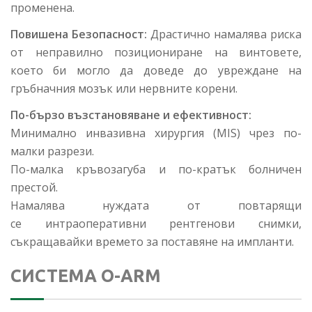
променена.
Повишена Безопасност:
Драстично намалява риска
от неправилно позициониране на винтовете,
което би могло да доведе до увреждане на
гръбначния мозък или нервните корени.
По-бързо възстановяване и ефективност:
Минимално инвазивна хирургия (MIS) чрез по-
малки разрези.
По-малка кръвозагуба и по-кратък болничен
престой.
Намалява нуждата от повтарящи
се интраоперативни рентгенови снимки,
съкращавайки времето за поставяне на импланти.
СИСТЕМА O-ARM