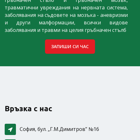
гръбначен стълб и гръбначен мозък,
травматични увреждания на нервната система,
заболявания на съдовете на мозъка - аневризми
и други малформации, всички видове
заболявания и травми на целия гръбначен стълб
ЗАПИШИ СИ ЧАС
Връзка с нас
София, бул. „Г.М.Димитров” №16