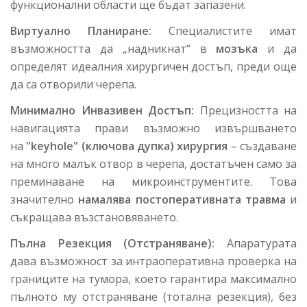
функционални области ще бъдат запазени.
Виртуално Планиране:
Специалистите имат
възможността да „надникнат“ в
мозъка
и да
определят идеалния хирургичен достъп, преди още
да са отворили черепа.
Минимално Инвазивен Достъп:
Прецизността на
навигацията прави възможно извършването
на
"keyhole" (ключова дупка) хирургия
– създаване
на много малък отвор в черепа, достатъчен само за
преминаване на микроинструментите. Това
значително
намалява постоперативната травма
и
съкращава възстановяването.
Пълна Резекция (Отстраняване):
Апаратурата
дава възможност за интраоперативна проверка на
границите на тумора, което гарантира максимално
пълното му отстраняване (тотална резекция), без