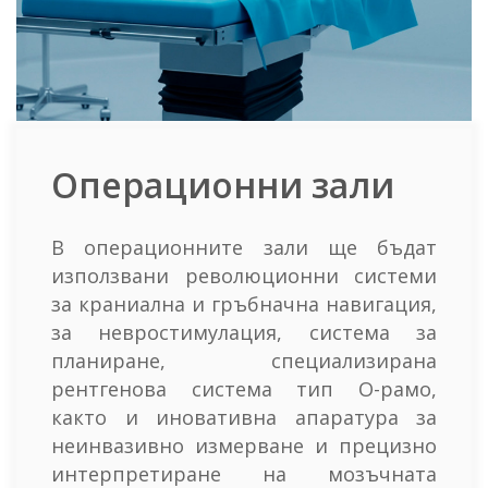
Операционни зали
В операционните зали ще бъдат
използвани революционни системи
за краниална и гръбначна навигация,
за невростимулация, система за
планиране, специализирана
рентгенова система тип О-рамо,
както и иновативнa апаратура за
неинвазивно измерване и прецизно
интерпретиране на мозъчната